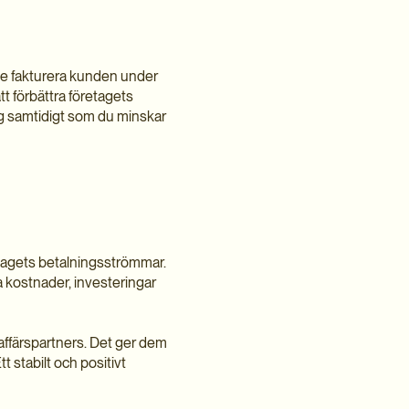
nde fakturera kunden under
t förbättra företagets
ing samtidigt som du minskar
retagets betalningsströmmar.
na kostnader, investeringar
affärspartners. Det ger dem
 stabilt och positivt