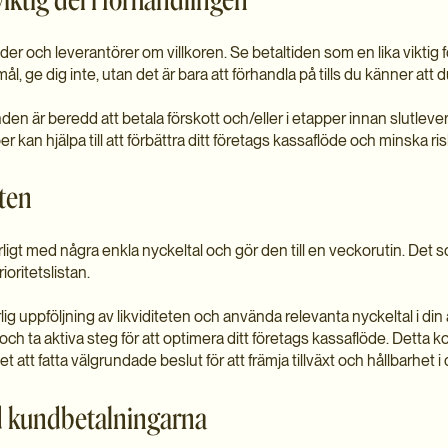
er och leverantörer om villkoren. Se betaltiden som en lika vikt
l, ge dig inte, utan det är bara att förhandla på tills du känner att d
en är beredd att betala förskott och/eller i etapper innan slutlevera
per kan hjälpa till att förbättra ditt företags kassaflöde och minska ri
eten
erligt med några enkla nyckeltal och gör den till en veckorutin. Det 
ritetslistan.
ig uppföljning av likviditeten och använda relevanta nyckeltal i din 
ch ta aktiva steg för att optimera ditt företags kassaflöde. Detta 
et att fatta välgrundade beslut för att främja tillväxt och hållbarhet i 
d kundbetalningarna