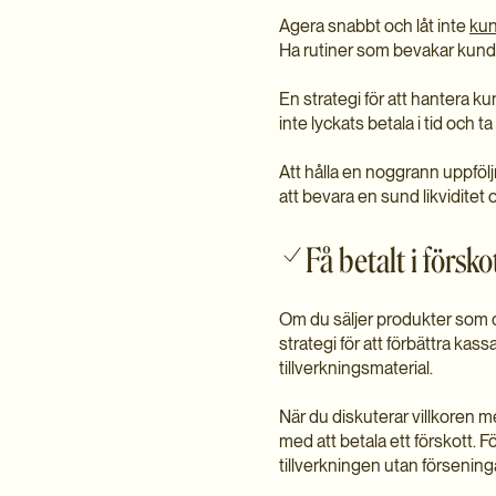
Agera snabbt och låt inte
kun
Ha rutiner som bevakar kundfo
En strategi för att hantera k
inte lyckats betala i tid och t
Att hålla en noggrann uppfölj
att bevara en sund likviditet o
Få betalt i försko
Om du säljer produkter som du t
strategi för att förbättra kas
tillverkningsmaterial.
När du diskuterar villkoren m
med att betala ett förskott. F
tillverkningen utan försening