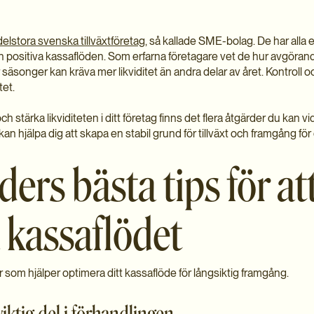
lstora svenska tillväxtföretag
, så kallade SME-bolag. De har alla
ch positiva kassaflöden. Som erfarna företagare vet de hur avgörand
 säsonger kan kräva mer likviditet än andra delar av året. Kontroll oc
tet.
ch stärka likviditeten i ditt företag finns det flera åtgärder du kan v
n hjälpa dig att skapa en stabil grund för tillväxt och framgång för 
ers bästa tips för at
 kassaflödet
er som hjälper optimera ditt kassaflöde för långsiktig framgång.
viktig del i förhandlingen