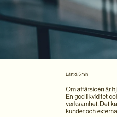
Lästid: 5 min
Om affärsidén är hjä
En god likviditet o
verksamhet. Det ka
kunder och externa