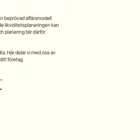
 en beprövad affärsmodell
e likviditetsplaneringen kan
h planering blir därför
idta. Här delar vi med oss av
ditt företag.
t