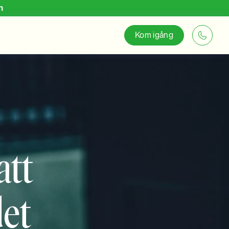
n
Kom igång
att
det