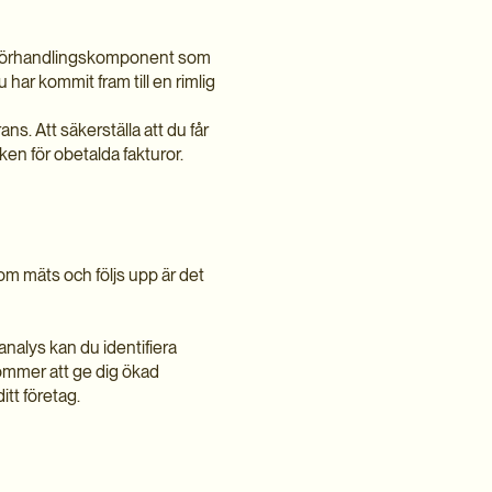
ig förhandlingskomponent som
u har kommit fram till en rimlig
ns. Att säkerställa att du får
sken för obetalda fakturor.
som mäts och följs upp är det
analys kan du identifiera
kommer att ge dig ökad
ditt företag.