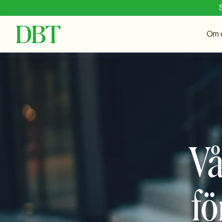
Om 
Vå
fö