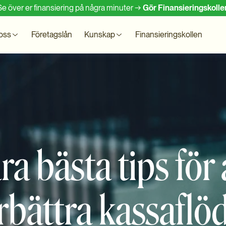
Se över er finansiering på några minuter →
Gör Finansieringskolle
oss
Företagslån
Kunskap
Finansieringskollen
ra bästa tips för 
rbättra kassaflö