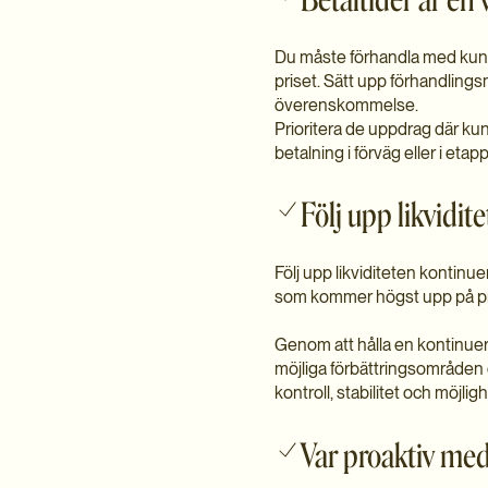
Du måste förhandla med kund
priset. Sätt upp förhandlingsmå
överenskommelse.
Prioritera de uppdrag där kund
betalning i förväg eller i etap
Följ upp likvidit
Följ upp likviditeten kontinu
som kommer högst upp på prio
Genom att hålla en kontinuerl
möjliga förbättringsområden o
kontroll, stabilitet och möjligh
Var proaktiv me