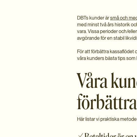
DBTs kunder är
små och mede
med minst två års historik o
vara. Vissa perioder och/eller
avgörande för en stabil likvidi
För att förbättra kassaflödet o
våra kunders bästa tips som ka
Våra kund
förbättra
Här listar vi praktiska metod
Betaltider är en 