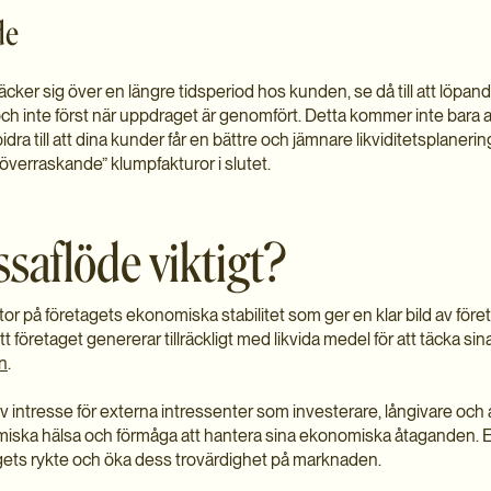
de
äcker sig över en längre tidsperiod hos kunden, se då till att löpa
inte först när uppdraget är genomfört. Detta kommer inte bara at
idra till att dina kunder får en bättre och jämnare likviditetsplaner
 ”överraskande” klumpfakturor i slutet.
ssaflöde viktigt?
ator på företagets ekonomiska stabilitet som ger en klar bild av fö
att företaget genererar tillräckligt med likvida medel för att täcka si
n
.
v intresse för externa intressenter som investerare, långivare och 
miska hälsa och förmåga att hantera sina ekonomiska åtaganden. Ett
gets rykte och öka dess trovärdighet på marknaden.