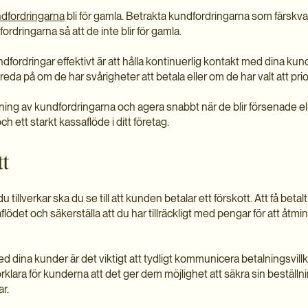
dfordringarna
bli för gamla. Betrakta kundfordringarna som färskva
rdringarna så att de inte blir för gamla.
undfordringar effektivt är att hålla kontinuerlig kontakt med dina ku
a reda på om de har svårigheter att betala eller om de har valt att prio
ning av kundfordringarna och agera snabbt när de blir försenade el
ch ett starkt kassaflöde i ditt företag.
tt
illverkar ska du se till att kunden betalar ett förskott. Att få betalt
saflödet och säkerställa att du har tillräckligt med pengar för att åtm
ed dina kunder är det viktigt att tydligt kommunicera betalningsvil
örklara för kunderna att det ger dem möjlighet att säkra sin beställn
ar.