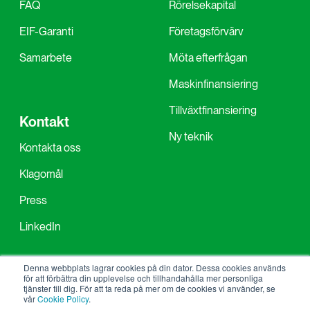
FAQ
Rörelsekapital
EIF-Garanti
Företagsförvärv
Samarbete
Möta efterfrågan
Maskinfinansiering
Tillväxtfinansiering
Kontakt
Ny teknik
Kontakta oss
Klagomål
Press
LinkedIn
Denna webbplats lagrar cookies på din dator. Dessa cookies används
för att förbättra din upplevelse och tillhandahålla mer personliga
tjänster till dig. För att ta reda på mer om de cookies vi använder, se
DBT Capital AB | Kungsgatan 9 c/o Convendum
vår
Cookie Policy
.