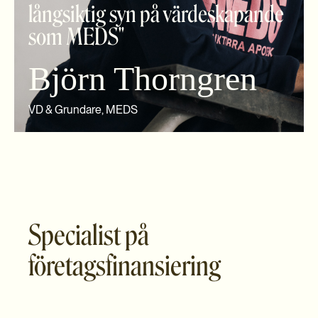
långsiktig
syn på värdeskapande
som MEDS"
Björn Thorngren
VD & Grundare, MEDS
Specialist på
företagsfinansiering