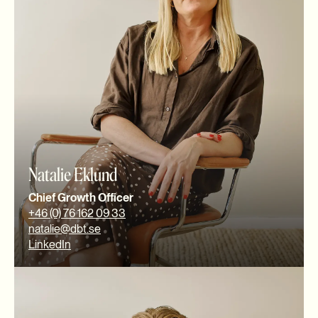
Natalie Eklund
Chief Growth Officer
+46 (0) 76 162 09 33
natalie@dbt.se
LinkedIn