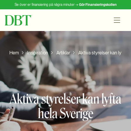
Se över er finansiering på några minuter →
Gör Finansieringskollen
Hem
Inspiration
Artiklar
Aktiva styrelser kan lyfta 
Aktiva styrelser kan lyfta
hela Sverige