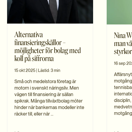
Alternativa
Nina W
finansieringskällor –
man vä
möjligheter för bolag med
styrkor
koll på siffrorna
16 sep 2
15 okt 2025
|
Lästid: 3 min
Affärsny
motgång 
Små och medelstora företag är
tennisban
motorn i svenskt näringsliv. Men
internati
vägen till finansiering är sällan
disciplin
spikrak. Många tillväxtbolag möter
medvetna
hinder när bankernas modeller inte
motgångar 
räcker till, eller när ...